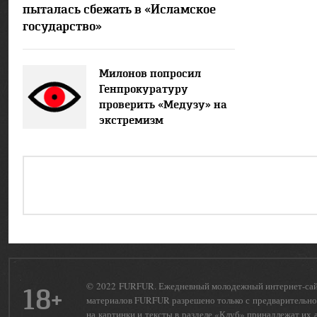
пыталась сбежать в «Исламское
государство»
Милонов попросил
Генпрокуратуру
проверить «Медузу» на
экстремизм
© 2022 FURFUR. Ежедневный молодежный интернет-сайт 
18+
материалов FURFUR разрешено только с предварительног
на картинки и тексты в разделе «Клуб» принадлежат их 