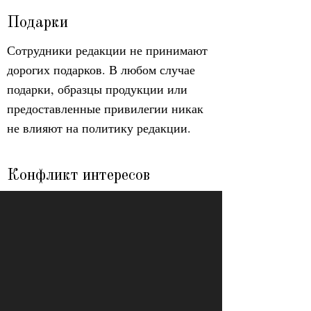
Подарки
Сотрудники редакции не принимают
дорогих подарков. В любом случае
подарки, образцы продукции или
предоставленные привилегии никак
не влияют на политику редакции.
Конфликт интересов
В случае если у автора происходит
конфликт интересов, обусловленный
его коммерческой деятельностью,
личной или семейной ситуацией или
принадлежностью к партиям или
движениям, на это будет указано