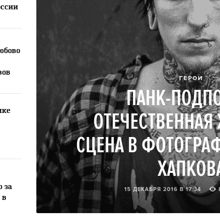
оссии
юбово
вов
ГЕРОИ
ПАНК-ПОДПО
ике
ОТЕЧЕСТВЕННАЯ 
СЦЕНА В ФОТОГРА
ХАПКОВ
ю за
15 ДЕКАБРЯ 2016 В 17:34
 в