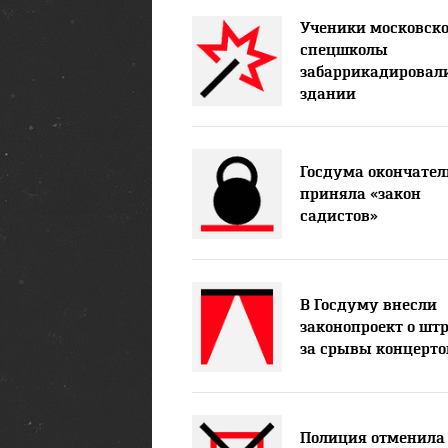
Ученики московск
спецшколы
забаррикадировали
здании
Госдума окончател
приняла «закон
садистов»
В Госдуму внесли
законопроект о шт
за срывы концерто
Полиция отменила