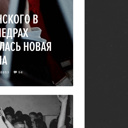
СКОГО В
НЕДРАХ
ЛАСЬ НОВАЯ
НА
08853
94