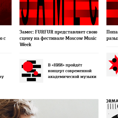
3163
7953
2
Замес: FURFUR представляет свою
Попа
ю с
сцену на фестивале Moscow Music
разы
Week
В «НИИ» пройдёт
концерт современной
ву
академической музыки