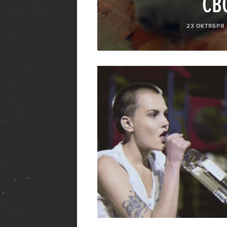
СВ
23 ОКТЯБРЯ 
26713