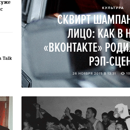
хуже
КУЛЬТУРА
 с
СКВИРТ ШАМПАН
ЛИЦО: КАК В 
«ВКОНТАКТЕ» РОДИ
РЭП-СЦЕ
 Talk
26 НОЯБРЯ 2015 В 13:31
1