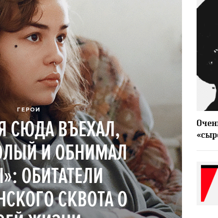
ГЕРОИ
Я СЮДА ВЪЕХАЛ,
Очен
«сыр
ОЛЫЙ И ОБНИМАЛ
»: ОБИТАТЕЛИ
СКОГО СКВОТА О