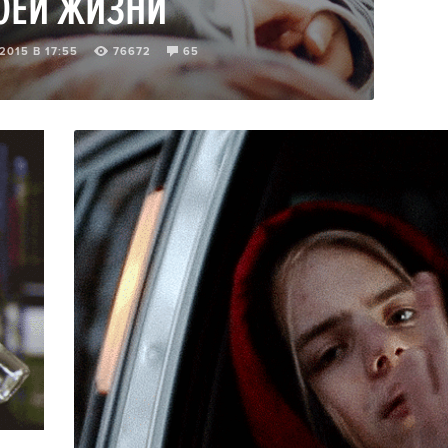
ОЕЙ ЖИЗНИ
2015 В 17:55
76672
65
3