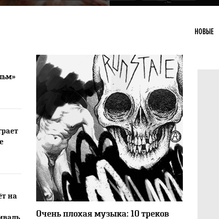
НОВЫЕ
льм»
грает
е
ёт на
12228
1
Очень плохая музыка: 10 треков
иваль