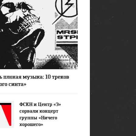
7143
ь плохая музыка: 10 треков
ого синта»
ФСКН и Центр «Э»
сорвали концерт
группы «Ничего
хорошего»