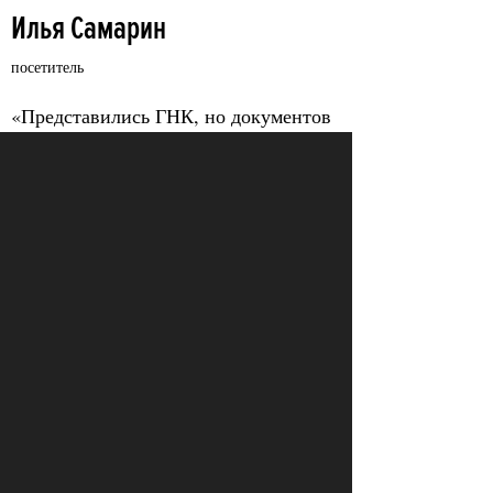
Илья Самарин
посетитель
«Представились ГНК, но документов
никто не видел. У многих проверяли
зрачки. Те, кто смотрел зрачки и
документы, были в штатском. Ещё
были люди в камуфляже и масках —
не знаю точно, что за спецназ,
наверное, СОБР. У всех были
красные шевроны с номерами».
Станислав Молчанов
организатор концерта