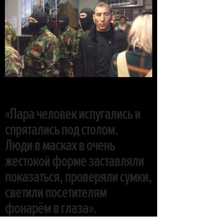
«Пара человек испугались и
спрятались под столом.
Люди в масках в очень
жестокой форме заставляли
показаться, проверяли сумки,
светили посетителям
фонарём в глаза».