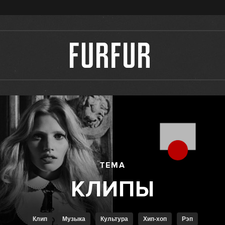
ТЕМА
Клип
Музыка
Культура
Хип-хоп
Рэп