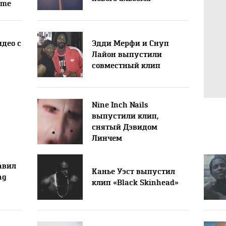
ome
део с
Эдди Мерфи и Снуп
Лайон выпустили
совместный клип
Nine Inch Nails
выпустили клип,
снятый Дэвидом
Линчем
авил
Канье Уэст выпустил
ng
клип «Black Skinhead»