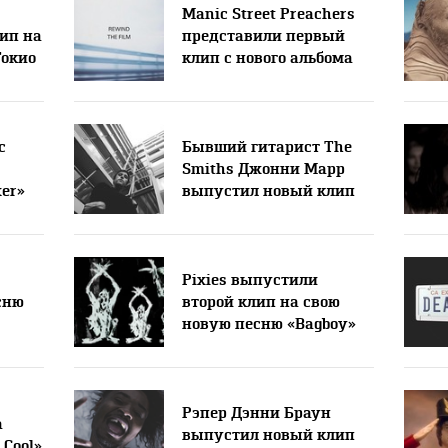
Manic Street Preachers
ип на
представили первый
Токио
клип с нового альбома
с
Бывший гитарист The
Smiths Джонни Марр
ker»
выпустил новый клип
Pixies выпустили
сню
второй клип на свою
новую песню «Bagboy»
Рэпер Дэнни Браун
а
выпустил новый клип
 Cool»