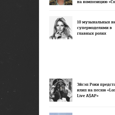
на композицию «C
Get It Bae»
10 музыкальных ви
супермоделями в
главных ролях
Эйсэп Роки предст
клип на песню «Lo
Live A$AP»