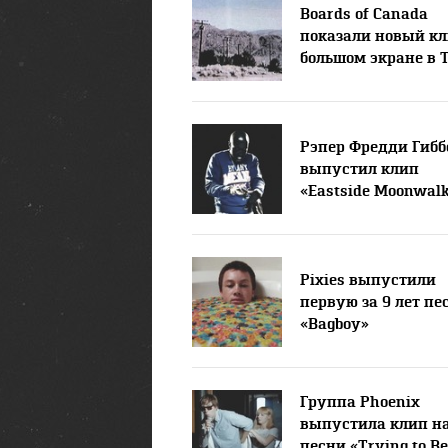
Boards of Canada
показали новый кл
большом экране в 
Рэпер Фредди Гибб
выпустил клип
«Eastside Moonwal
Pixies выпустили
первую за 9 лет пе
«Bagboy»
Группа Phoenix
выпустила клип н
песни «Trying to Be