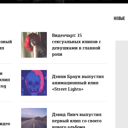
НОВЫЕ
Видеочарт: 15
новый
сексуальных клипов с
ип
девушками в главной
роли
йн
Дэнни Браун выпустил
клип
анимационный клип
hug
«Street Lights»
и
Дэвид Линч выпустил
первый клип со своего
видео
нового альбома