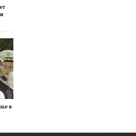
1
ет
ии
3
нье в