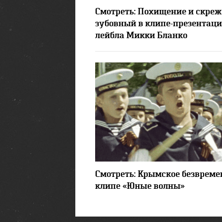
1755
Смотреть: Похищение и скреж
зубовный в клипе-презентац
лейбла Микки Бланко
3745
Смотреть: Крымское безвреме
клипе «Юные волны»