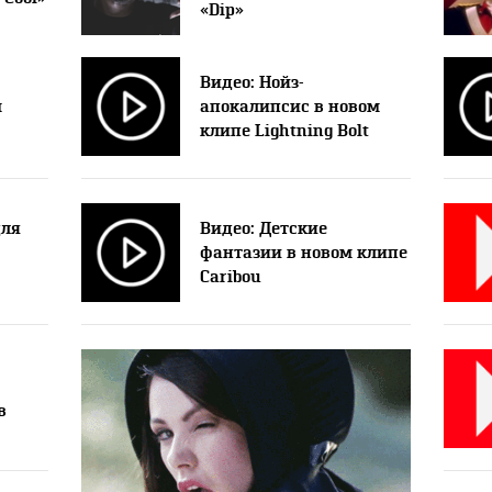
«Dip»
Видео: Нойз-
м
апокалипсис в новом
клипе Lightning Bolt
для
Видео: Детские
фантазии в новом клипе
Caribou
в