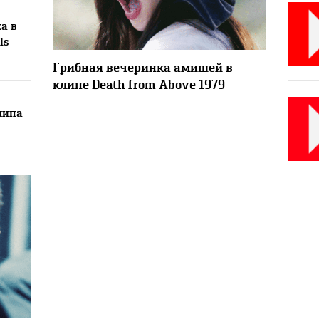
а в
ls
5841
Грибная вечеринка амишей в
клипе Death from Above 1979
липа