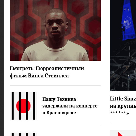
5239
Смотреть: Сюрреалистичный
фильм Винса Стейплса
Little Sim
Пашу Техника
на крупны
задержали на концерте
в Красноярске
******»