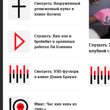
Смотреть: Вооружённый
религиозный культ в
клипе Antwon
Слушать: Хип-хоп и
брейкбит в архивных
Слушать: 
работах Ли Бэннона
клубной 
Смотреть: VHS-футворк
в клипе Дэнни Брауна
Микс: Час хип-хопа из
1990-х