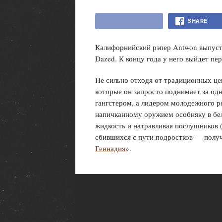
SHARE
Калифорнийский рэпер Antwon выпусти
Dazed. К концу года у него выйдет п
Не сильно отходя от традиционных це
которые он запросто поднимает за одн
гангстером, а лидером молодежного ре
напичканному оружием особняку в бе
жидкость и натравливая послушников (
сбившихся с пути подростков — получ
Геннадия
».