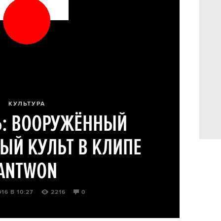
КУЛЬТУРА
Ь: ВООРУЖЁННЫЙ
ЫЙ КУЛЬТ В КЛИПЕ
ANTWON
16 В 10:27
2216
0