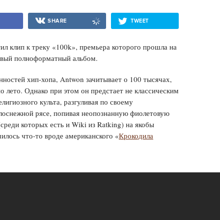
SHARE
TWEET
л клип к треку «100k», премьера которого прошла на
ервый полноформатный альбом.
нностей хип-хопа, Antwon зачитывает о 100 тысячах,
о лето. Однако при этом он предстает не классическим
лигиозного культа, разгуливая по своему
лоснежной рясе, попивая неопознанную фиолетовую
среди которых есть и Wiki из Ratking) на якобы
илось что-то вроде американского «
Крокодила