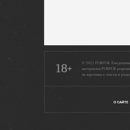
© 2022 FURFUR. Ежедневный
18+
материалов FURFUR разрешен
на картинки и тексты в разд
О САЙТЕ