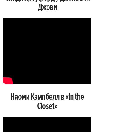
Джови
Наоми Кэмпбелл в «In the
Closet»