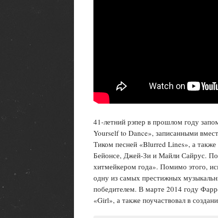
41-летний рэпер в прошлом году запо
Yourself to Dance», записанными вмес
Тиком песней «Blurred Lines», а также
Бейонсе, Джей-Зи и Майли Сайрус. По
хитмейкером года». Помимо этого, ис
одну из самых престижных музыкальн
победителем. В марте 2014 году Фарр
«Girl», а также поучаствовал в создан