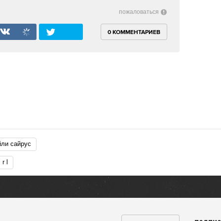
пожаловаться
0 КОММЕНТАРИЕВ
айли сайрус
 i r l