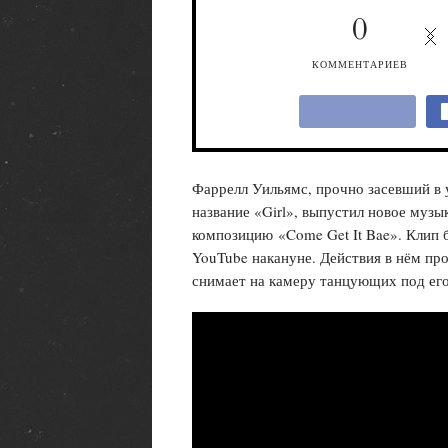
0
КОММЕНТАРИЕВ
Фаррелл Уильямс, прочно засевший в
название «Girl», выпустил новое муз
композицию «Come Get It Bae». Клип 
YouTube накануне. Действия в нём пр
снимает на камеру танцующих под его