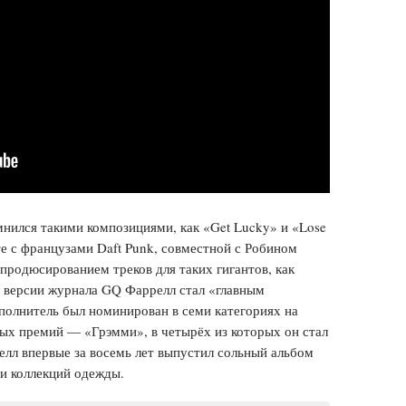
мнился такими композициями, как «Get Lucky» и «Lose
те с французами Daft Punk, совместной с Робином
 продюсированием треков для таких гигантов, как
 версии журнала GQ Фаррелл стал «главным
полнитель был номинирован в семи категориях на
ых премий — «Грэмми», в четырёх из которых он стал
елл впервые за восемь лет выпустил сольный альбом
ии коллекций одежды.