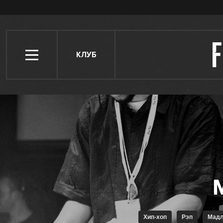
КЛУБ
Хип-хоп
Рэп
Мад