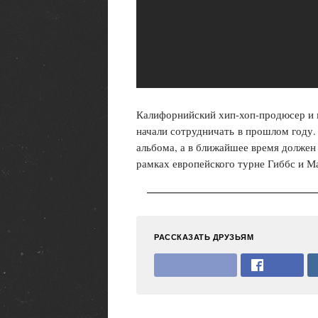
Калифорнийский хип-хоп-продюсер и 
начали сотрудничать
в прошлом году. 
альбома, а в ближайшее время долже
рамках европейского турне Гиббс и Ма
РАССКАЗАТЬ ДРУЗЬЯМ