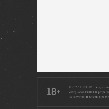
© 2022 FURFUR. Ежедневный
18+
материалов FURFUR разрешен
на картинки и тексты в разд