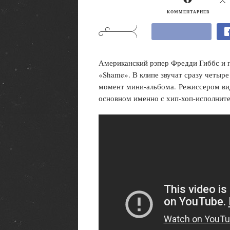
КОММЕНТАРИЕВ
Американский рэпер Фредди Гиббс и 
«Shame». В клипе звучат сразу четыре
момент мини-альбома. Режиссером ви
основном именно с хип-хоп-исполните