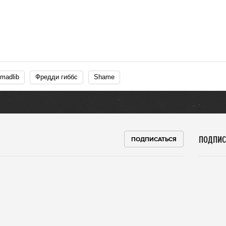
 madlib
Фредди гиббс
Shame
ПОДПИС
ПОДПИСАТЬСЯ