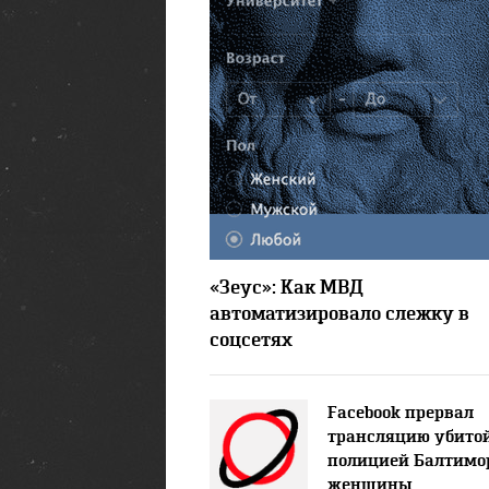
40971
«Зеус»: Как МВД
автоматизировало слежку в
соцсетях
Facebook прервал
трансляцию убито
полицией Балтимо
женщины