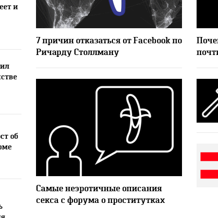
еет и
31022
8
7 причин отказаться от Facebook по
Поче
Ричарду Столлману
почти
Лил
нстве
ст об
рме
61539
24
Самые неэротичные описания
секса с форума о проститутках
ь
ия