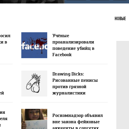
НОВЫЕ
росил
Учёные
и в
проанализировали
поведение убийц в
Facebook
Drawing Dicks:
Рисованные пенисы
против грязной
ей
журналистики
ция
Роскомнадзор объявил
теля
вне закона фейковые
и
аккаунты в соцсетях