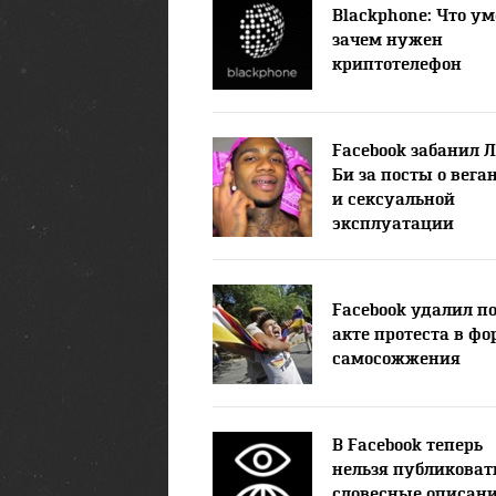
Blackphone: Что ум
зачем нужен
криптотелефон
Facebook забанил 
Би за посты о вега
и сексуальной
эксплуатации
Facebook удалил по
акте протеста в фо
самосожжения
В Facebook теперь
нельзя публиковат
словесные описан