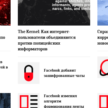
1
4843
The Kernel: Как интернет-
Спра
 по
пользователи объединяются
корр
против полицейских
ново
информаторов
 в
ей в
Facebook добавит
зашифрованные чаты
Facebook изменил
алгоритм
формирования ленты