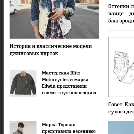
Оттенки с
вайде — д
благород
66796
5
История и классические модели
джинсовых курток
Мастерская Blitz
Motorcycles и марка
Edwin представили
совместную коллекцию
одежды
Совет: Ка
сухого д
Марка Topman
представила весеннюю