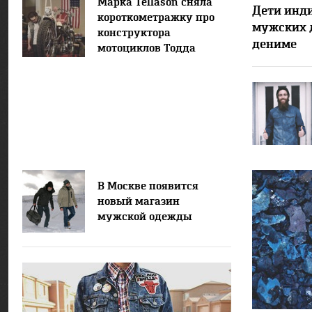
Марка Tellason сняла
Дети инди
короткометражку про
мужских 
конструктора
дениме
мотоциклов Тодда
Блюбау
В Москве появится
новый магазин
мужской одежды