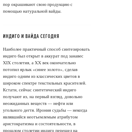
пор окрашивают свою продукцию с
помощью натуральной вайды.
ИНДИГО И ВАЙДА СЕГОДНЯ
Наиболее практичный способ синтезировать
индиго был открыт в аккурат под занавес
XIX
столетия, а
XX
век окончательно
потопил ярлык «синее золото», сделав
индиго одним из классических цветов в
широком спектре текстильных красителей.
Кстати, сейчас синтетический индиго
получают из, на первый взгляд, довольно
неожиданных веществ — нефти или
угольного дегтя. Ирония судьбы — некогда
являвшийся неотъемлемым атрибутом
аристократизма и состоятельности, в
прошлом столетии индиго перешел на