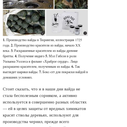
1.
Производство вайды в Тюрингии, иллюстрация 1725
года .
2.
Производство красителя из вайды, начало XX
века.
3.
Раскрашенные красителем из вайды древние
бритты.
4.
Получение индиго
5.
Мэл Гибсон в роли
Уильяма Уоллеса в фильме «Храброе сердце». Лицо
раскрашено красителем, полученным из вайды.
6.
Так
выглядят шарики вайды .
7.
Бокс-сет для покраски вайдой в
домашних условиях.
Стоит сказать, что и в наши дни вайда не
стала бесполезным сорняком, а активно
используется в совершенно разных областях
— ей в целях защиты от вредных химикатов
красят стволы деревьях, используют для
производства чернил, прежде всего