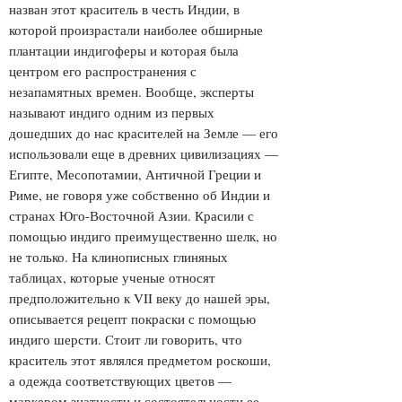
назван этот краситель в честь Индии, в
которой произрастали наиболее обширные
плантации индигоферы и которая была
центром его распространения с
незапамятных времен. Вообще, эксперты
называют индиго одним из первых
дошедших до нас красителей на Земле — его
использовали еще в древних цивилизациях —
Египте, Месопотамии, Античной Греции и
Риме, не говоря уже собственно об Индии и
странах Юго-Восточной Азии. Красили с
помощью индиго преимущественно шелк, но
не только. На клинописных глиняных
таблицах, которые ученые относят
предположительно к VII веку до нашей эры,
описывается рецепт покраски с помощью
индиго шерсти. Стоит ли говорить, что
краситель этот являлся предметом роскоши,
а одежда соответствующих цветов —
маркером знатности и состоятельности ее