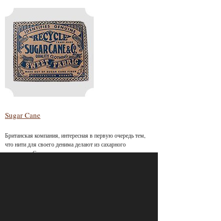
Sugar Cane
Британская компания, интересная в первую очередь тем,
что нити для своего денима делают из сахарного
тростника. Сразу понятно, что мы имеем дело с
фетишистами, так какой же еще индиго они могут
использовать, кроме натурального.