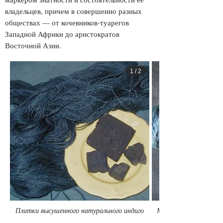
владельцев, причем в совершенно разных
обществах — от кочевников-туарегов
Западной Африки до аристократов
Восточной Азии.
1
/
2
Плитки высушенного натурального индиго
Моток льняной нити,