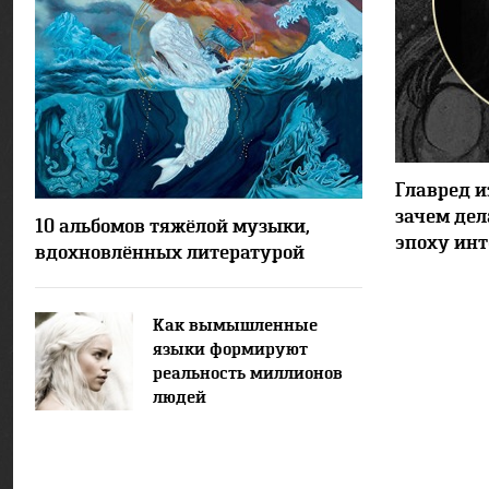
Главред и
13765
10
зачем де
10 альбомов тяжёлой музыки,
эпоху инт
вдохновлённых литературой
Как вымышленные
языки формируют
реальность миллионов
людей