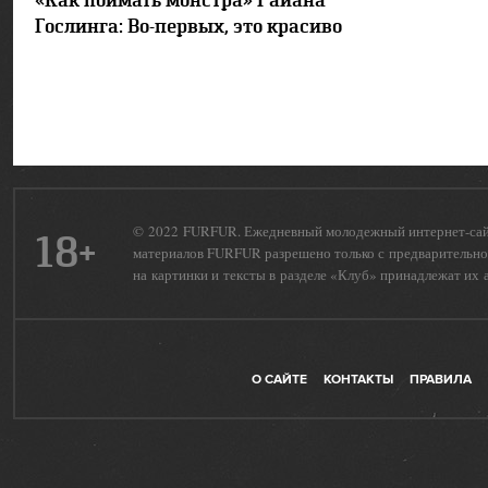
«Как поймать монстра» Райана
Гослинга: Во-первых, это красиво
© 2022 FURFUR. Ежедневный молодежный интернет-сайт 
18+
материалов FURFUR разрешено только с предварительног
на картинки и тексты в разделе «Клуб» принадлежат их 
О САЙТЕ
КОНТАКТЫ
ПРАВИЛА