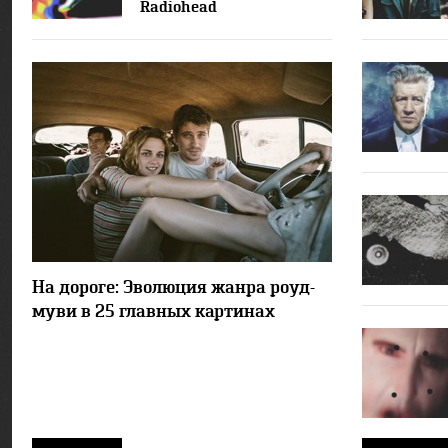
Radiohead
47734
8
На дороге: Эволюция жанра роуд-
муви в 25 главных картинах