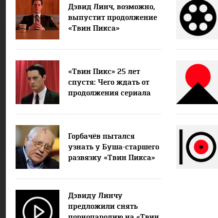
Дэвид Линч, возможно,
выпустит продолжение
«Твин Пикса»
«Твин Пикс» 25 лет
спустя: Чего ждать от
продолжения сериала
Горбачёв пытался
узнать у Буша-старшего
развязку «Твин Пикса»
Дэвиду Линчу
предложили снять
порнопародию на «Твин