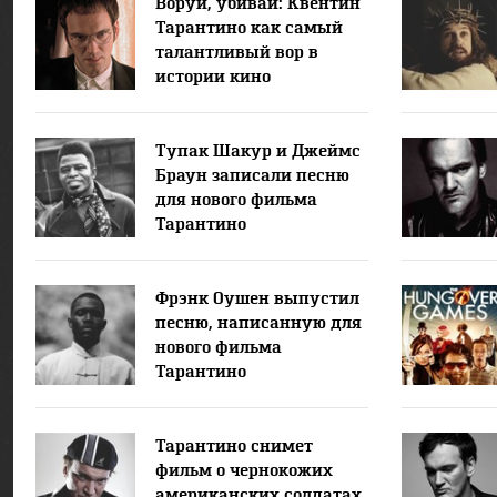
Воруй, убивай: Квентин
Тарантино как самый
талантливый вор в
истории кино
Тупак Шакур и Джеймс
Браун записали песню
для нового фильма
Тарантино
Фрэнк Оушен выпустил
песню, написанную для
нового фильма
Тарантино
Тарантино снимет
фильм о чернокожих
американских солдатах