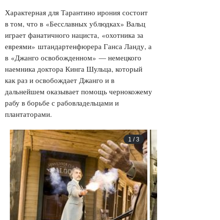
Характерная для Тарантино ирония состоит
в том, что в
«Бесславных ублюдках» Вальц
играет фанатичного нациста,
«охотника за
евреями»
штандартенфюрера Ганса Ланду, а
в
«Джанго освобожденном»
— немецкого
наемника доктора Кинга Шульца, который
как раз и освобождает Джанго и в
дальнейшем оказывает помощь чернокожему
рабу в борьбе с рабовладельцами и
плантаторами.
1
/
3