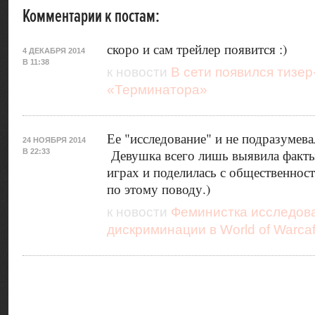
Комментарии к постам:
скоро и сам трейлер появится :)
4 ДЕКАБРЯ 2014
В 11:38
к новости
В сети появился тизер
«Терминатора»
Ее "исследование" и не подразумев
24 НОЯБРЯ 2014
Девушка всего лишь выявила факт
В 22:33
играх и поделилась с общественнос
по этому поводу.)
к новости
Феминистка исследов
дискриминации в World of Warcaf