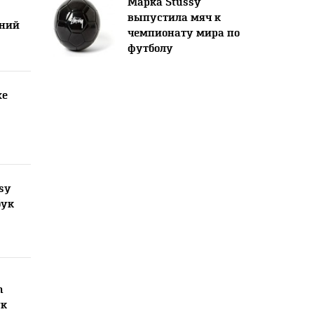
Марка Stussy
выпустила мяч к
нний
чемпионату мира по
футболу
xe
sy
бук
n
ук