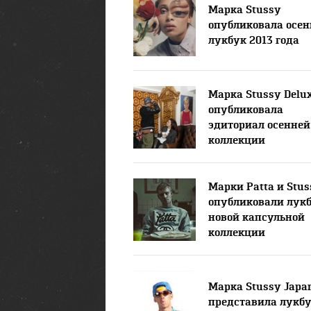
Марка Stussy
опубликовала осе
лукбук 2013 года
Марка Stussy Delu
опубликовала
эдиториал осенней
коллекции
Марки Patta и Stus
опубликовали лук
новой капсульной
коллекции
Марка Stussy Japa
представила лукб