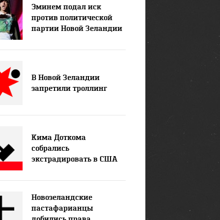
Эминем подал иск
против политической
партии Новой Зеландии
В Новой Зеландии
запретили троллинг
Кима Доткома
собрались
экстрадировать в США
Новозеландские
пастафарианцы
добились права