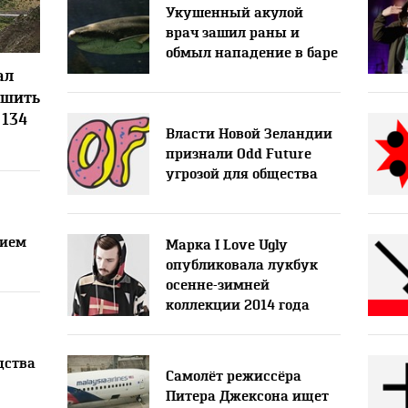
Укушенный акулой
врач зашил раны и
обмыл нападение в баре
6
ал
ршить
 134
Власти Новой Зеландии
признали Odd Future
угрозой для общества
нием
Марка I Love Ugly
опубликовала лукбук
осенне-зимней
коллекции 2014 года
дства
Самолёт режиссёра
Питера Джексона ищет