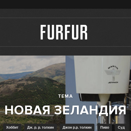
ТЕМА
Хоббит
Дж. р. р. толкин
Джон р.р. толкин
Пиво
Суд