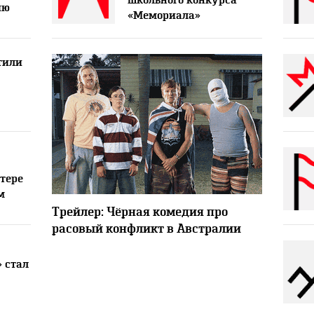
школьного конкурса
ию
«Мемориала»
тили
ттере
м
4554
Трейлер: Чёрная комедия про
расовый конфликт в Австралии
 стал