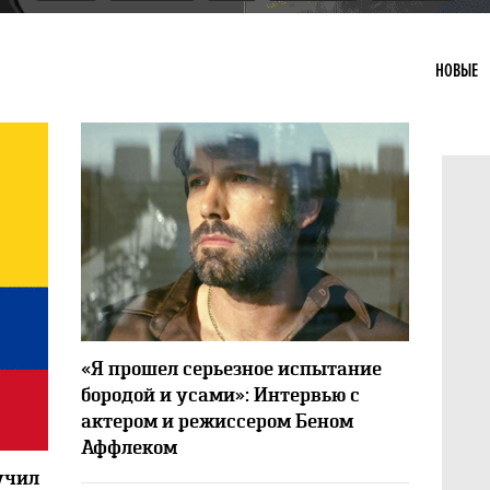
НОВЫЕ
9463
2
«Я прошел серьезное испытание
бородой и усами»: Интервью с
актером и режиссером Беном
Аффлеком
5528
учил