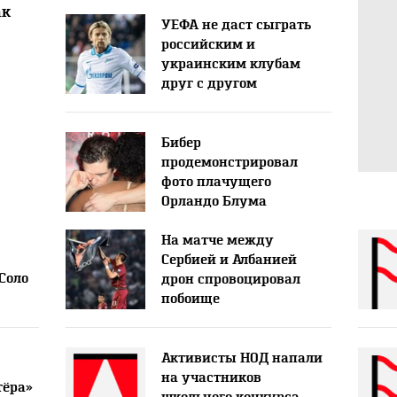
ак
УЕФА не даст сыграть
российским и
украинским клубам
друг с другом
Бибер
продемонстрировал
фото плачущего
Орландо Блума
На матче между
Сербией и Албанией
Соло
дрон спровоцировал
побоище
мьи
Активисты НОД напали
на участников
тёра»