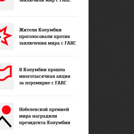
заключили мир с FARC
Жители Колумбии
проголосовали против
заключения мира с FARC
В Колумбии прошла
многотысячная акция
за перемирие с FARC
Нобелевской премией
мира наградили
президента Колумбии