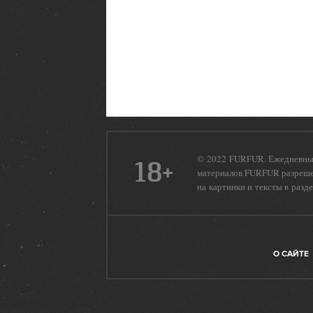
© 2022 FURFUR. Ежедневный
18+
материалов FURFUR разрешен
на картинки и тексты в разд
О САЙТЕ