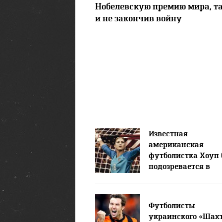
Нобелевскую премию мира, т
и не закончив войну
Известная
американская
футболистка Хоуп 
подозревается в
избиении своей се
Футболисты
украинского «Шах