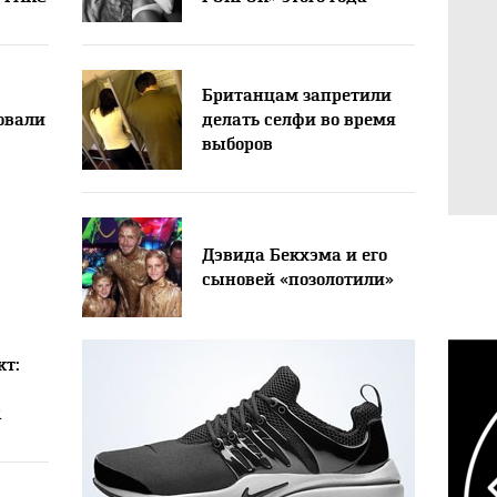
Британцам запретили
овали
делать селфи во время
выборов
Дэвида Бекхэма и его
сыновей «позолотили»
кт:
R