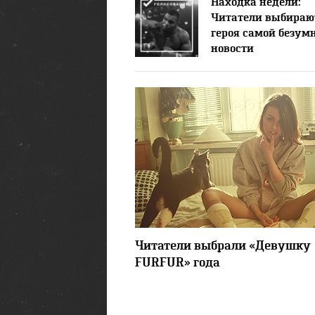
Находка недели:
Читатели выбираю
героя самой безум
новости
76592
Читатели выбрали «Девушку
FURFUR» года