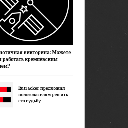
9724
18
иотичная викторина: Можете
ы работать кремлёвским
лем?
Rutracker предложил
пользователям решить
его судьбу