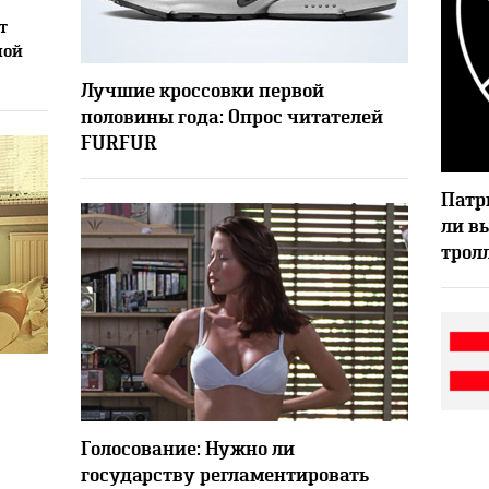
т
ной
14572
18
Лучшие кроссовки первой
половины года: Опрос читателей
FURFUR
Патр
ли в
трол
22
15533
21
Голосование: Нужно ли
государству регламентировать