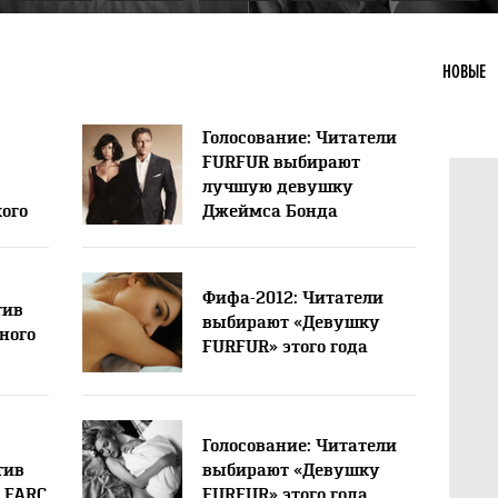
НОВЫЕ
Голосование: Читатели
FURFUR выбирают
лучшую девушку
ого
Джеймса Бонда
Фифа-2012: Читатели
тив
выбирают «Девушку
ного
FURFUR» этого года
Голосование: Читатели
тив
выбирают «Девушку
 FARC
FURFUR» этого года