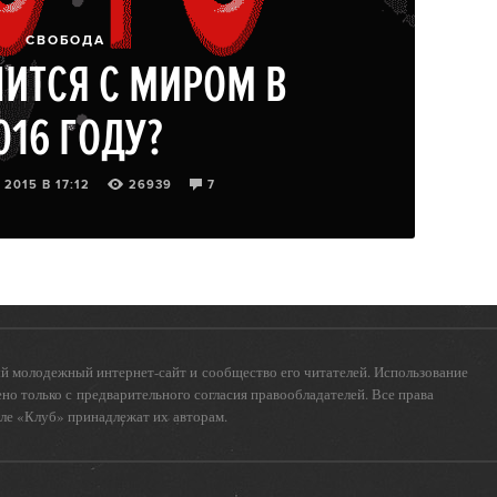
СВОБОДА
ЧИТСЯ С МИРОМ В
016 ГОДУ?
2015 В 17:12
26939
7
 молодежный интернет-сайт и сообщество его читателей. Использование
о только с предварительного согласия правообладателей. Все права
еле «Клуб» принадлежат их авторам.