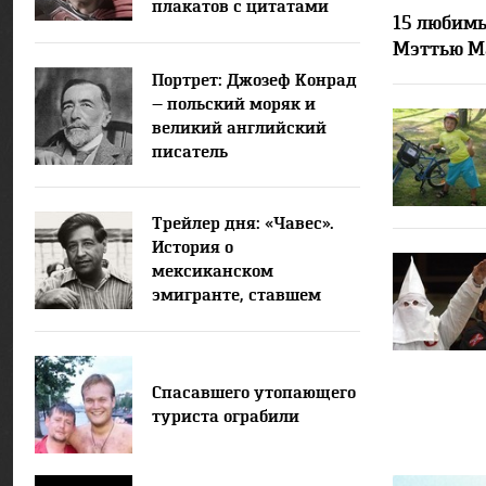
плакатов с цитатами
15 любим
супергероев
Мэттью М
Портрет: Джозеф Конрад
— польский моряк и
великий английский
писатель
Трейлер дня: «Чавес».
История о
мексиканском
эмигранте, ставшем
национальным героем
Америки
Спасавшего утопающего
туриста ограбили