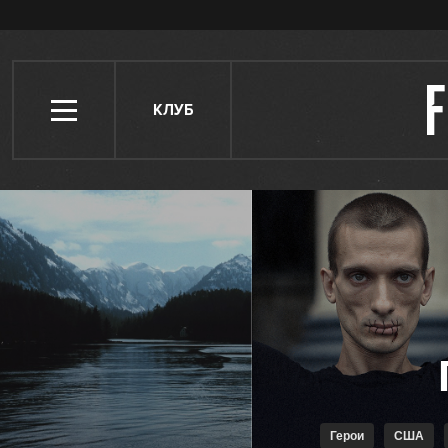
КЛУБ
Герои
США