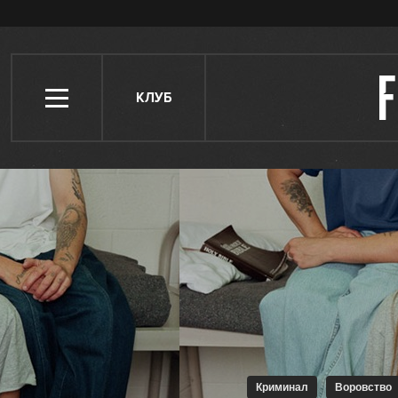
КЛУБ
Криминал
Воровство