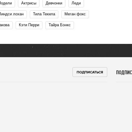
Модели
Актрисы
Девчонки
леди
Линдси лохан
Тила Текила
Меган фокс
акова
Кэти Перри
Тайра Бэнкс
ПОДПИС
ПОДПИСАТЬСЯ