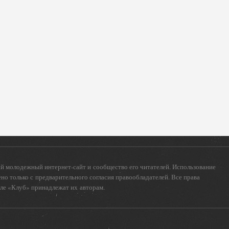
 молодежный интернет-сайт и сообщество его читателей. Использование
о только с предварительного согласия правообладателей. Все права
еле «Клуб» принадлежат их авторам.