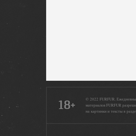
© 2022 FURFUR. Ежедневный
18+
материалов FURFUR разрешен
на картинки и тексты в разд