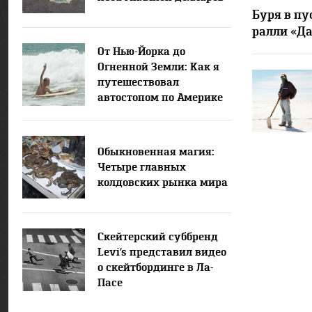
Буря в пу
ралли «Да
От Нью-Йорка до
Огненной Земли: Как я
путешествовал
автостопом по Америке
Обыкновенная магия:
Четыре главных
колдовских рынка мира
Скейтерский суббренд
Levi’s представил видео
о скейтбординге в Ла-
Пасе