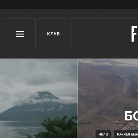
КЛУБ
Чили
Южная ам