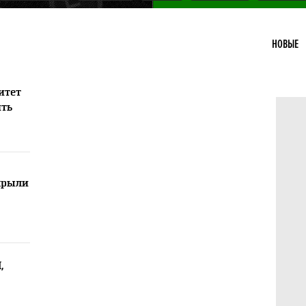
НОВЫЕ
итет
ить
крыли
,