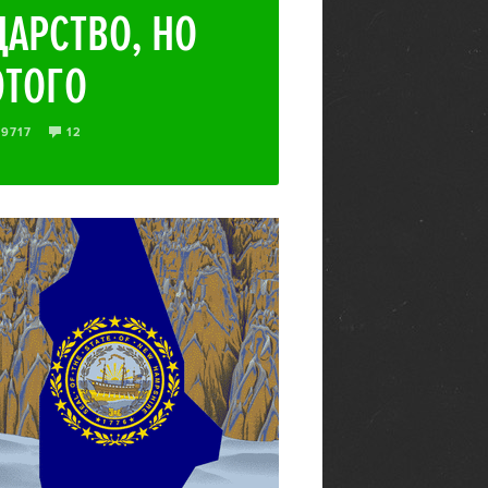
АРСТВО, НО
ЭТОГО
49717
12