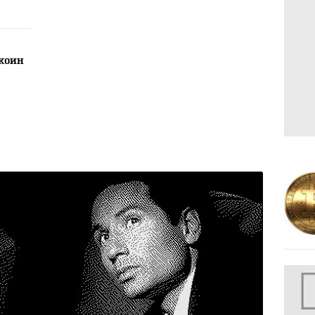
ны
коин