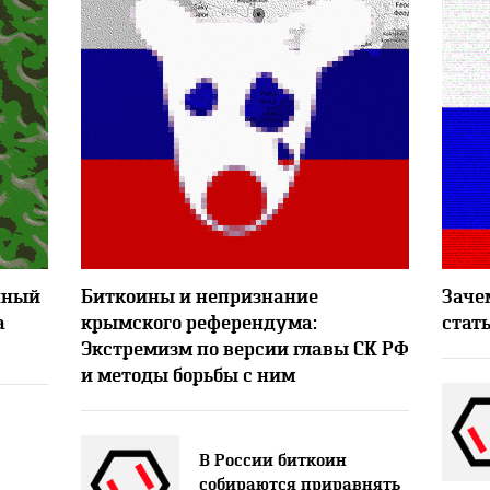
5665
6514
1
нный
Биткоины и непризнание
Заче
а
крымского референдума:
стат
Экстремизм по версии главы СК РФ
и методы борьбы с ним
В России биткоин
собираются приравнять