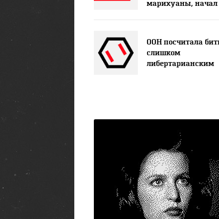
марихуаны, начал
принимать биткои
ООН посчитала бит
слишком
либертарианским