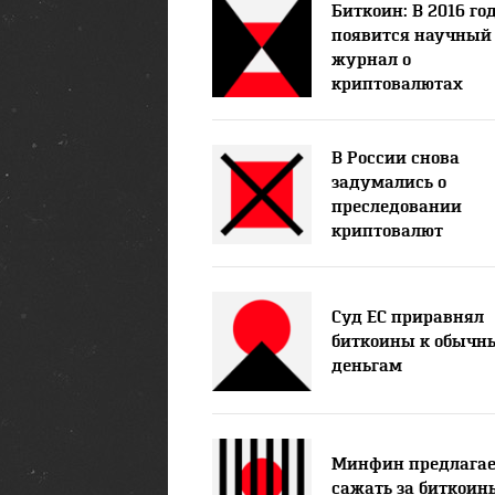
Биткоин: В 2016 го
появится научный
журнал о
криптовалютах
В России снова
задумались о
преследовании
криптовалют
Суд ЕС приравнял
биткоины к обычн
деньгам
Минфин предлагае
сажать за биткоин