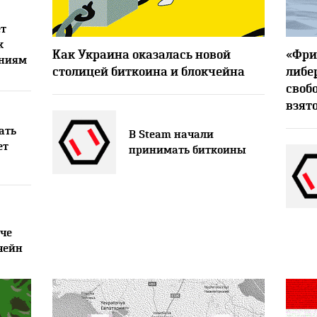
т
к
24602
5
Как Украина оказалась новой
«Фри
ениям
столицей биткоина и блокчейна
либе
своб
взят
ать
В Steam начали
ет
принимать биткоины
че
чейн