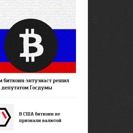
47796
м биткоин-энтузиаст решил
ь депутатом Госдумы
В США биткоин не
признали валютой