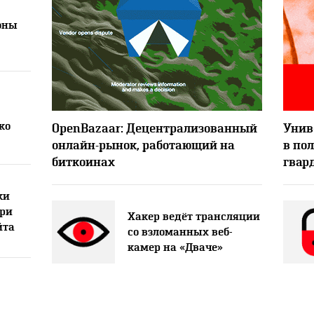
оны
5666
ко
OpenBazaar: Децентрализованный
Унив
онлайн-рынок, работающий на
в по
биткоинах
гвар
ки
при
Хакер ведёт трансляции
йта
со взломанных веб-
камер на «Дваче»