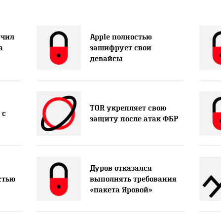
учил
Apple полностью
а
зашифрует свои
девайсы
TOR укрепляет свою
 с
защиту после атак ФБР
Дуров отказался
стью
выполнять требования
«пакета Яровой»