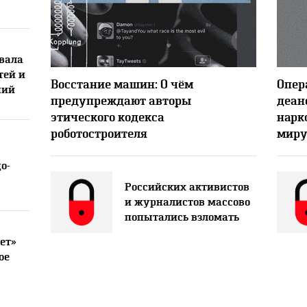
вала
тей и
8886
2
Восстание машин: О чём
Опер
ний
предупреждают авторы
деан
этического кодекса
нарк
роботостроителя
мир
о-
Российских активистов
и журналистов массово
попытались взломать
ет»
ое