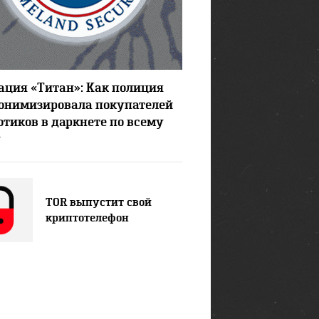
22596
2
ация «Титан»: Как полиция
онимизировала покупателей
отиков в даркнете по всему
у
TOR выпустит свой
криптотелефон