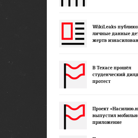
WikiLeaks публико
личные данные де
жертв изнасилова
В Техасе прошёл
студенческий дилд
протест
Проект «Насилию.н
выпустил мобильн
приложение