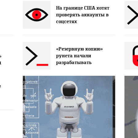
На границе США хотят
проверять аккаунты в
соцсетях
«Резервную копию»
ь
рунета начали
д
разрабатывать
е