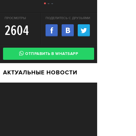
ПРОСМОТРЫ
ПОДЕЛИТЕСЬ С ДРУЗЬЯМИ
2604
ОТПРАВИТЬ В WHATSAPP
АКТУАЛЬНЫЕ НОВОСТИ
В России впервые возбудили
СВОБОДА
уголовное дело за недоносительство
Жительницу Архангельской области
СВОБОДА
судят за пост в «Подслушано»
В ЕС призвали ввести билль о
ПЕРЕМЕНЫ
правах для роботов