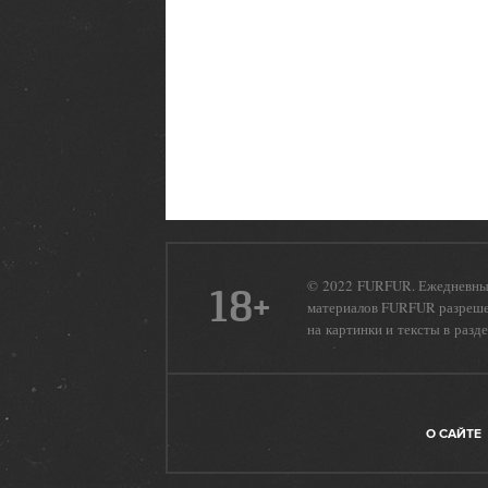
© 2022 FURFUR. Ежедневный
18+
материалов FURFUR разрешен
на картинки и тексты в разд
О САЙТЕ