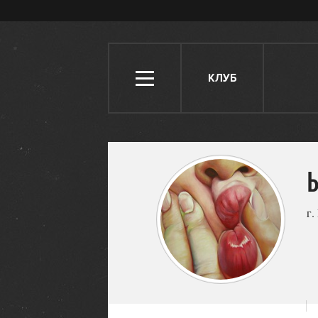
КЛУБ
г.