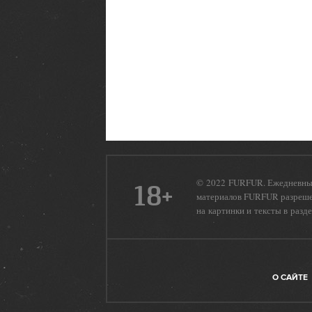
© 2022 FURFUR. Ежедневный
18+
материалов FURFUR разрешен
на картинки и тексты в разд
О САЙТЕ