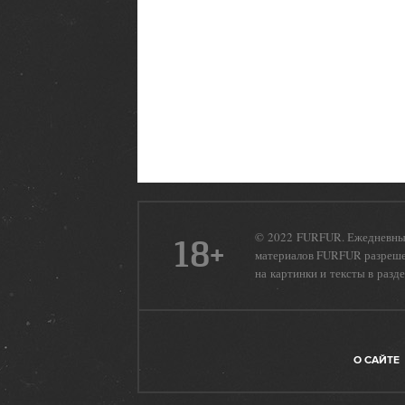
© 2022 FURFUR. Ежедневный
18+
материалов FURFUR разрешен
на картинки и тексты в разд
О САЙТЕ