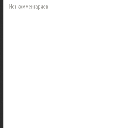
Нет комментариев