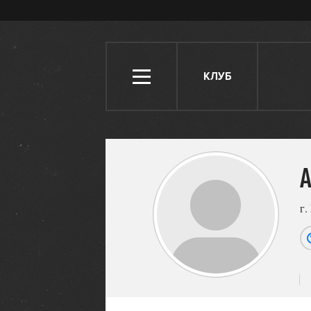
КЛУБ
A
г.