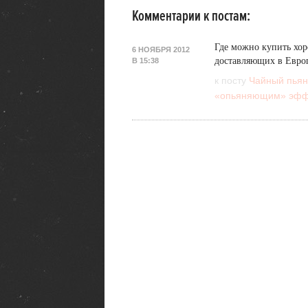
Комментарии к постам:
Где можно купить хор
6 НОЯБРЯ 2012
доставляющих в Евро
В 15:38
к посту
Чайный пьян
«опьяняющим» эфф