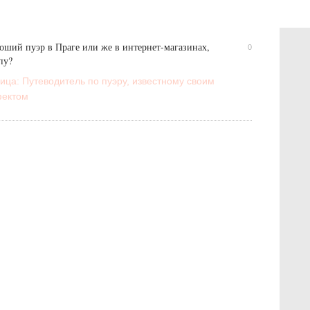
оший пуэр в Праге или же в интернет-магазинах,
0
пу?
ица: Путеводитель по пуэру, известному своим
ектом