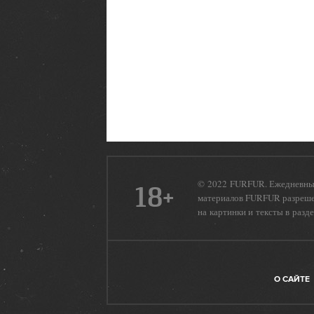
© 2022 FURFUR. Ежедневный
18+
материалов FURFUR разрешен
на картинки и тексты в разд
О САЙТЕ