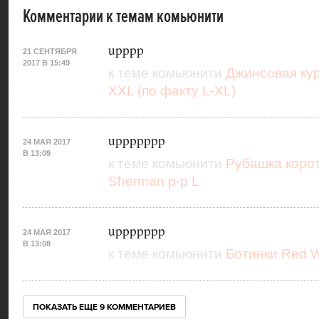
Комментарии к темам комьюнити
upppp
21 СЕНТЯБРЯ
2017 В 15:49
к теме комьюнити
Джинсовая кур
XXL (по факту L-XL)
uppppppp
24 МАЯ 2017
В 13:09
к теме комьюнити
Рубашка корот
Sherman р-р L
uppppppp
24 МАЯ 2017
В 13:08
к теме комьюнити
Ботинки Red W
ПОКАЗАТЬ ЕЩЕ
9 КОММЕНТАРИЕВ