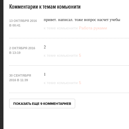
Комментарии к темам комьюнити
привет. написал. тоже вопрос насчет учебы
13 ОКТЯБРЯ 2016
В 00:41
к теме комьюнити
Работа руками
2
2 ОКТЯБРЯ 2016
В 13:19
к теме комьюнити
5
1
30 СЕНТЯБРЯ
2016 В 11:39
к теме комьюнити
5
ПОКАЗАТЬ ЕЩЕ
9 КОММЕНТАРИЕВ