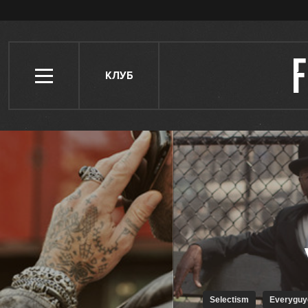
КЛУБ
selectism
everygu