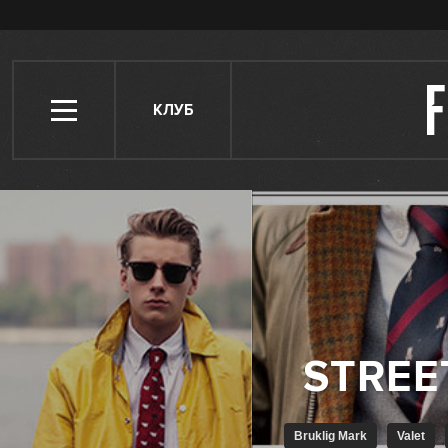
КЛУБ
Bruklig Mark
Valet