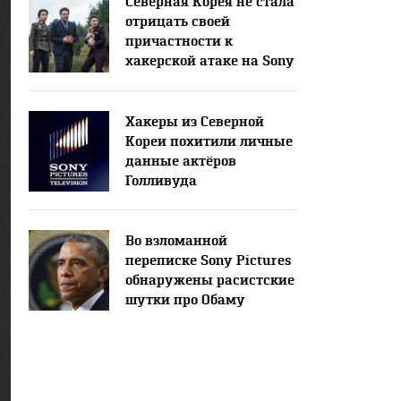
Северная Корея не стала
отрицать своей
причастности к
хакерской атаке на Sony
Pictures
Хакеры из Северной
Кореи похитили личные
данные актёров
Голливуда
Во взломанной
переписке Sony Pictures
обнаружены расистские
шутки про Обаму