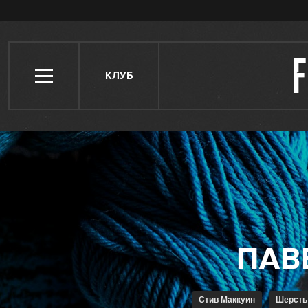
КЛУБ
Стив Маккуин
Шерсть