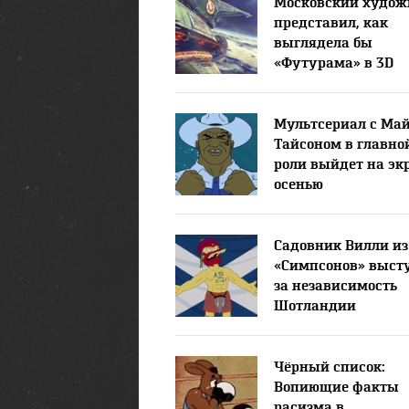
Московский худож
представил, как
выглядела бы
«Футурама» в 3D
Мультсериал с Ма
Тайсоном в главно
роли выйдет на э
осенью
Садовник Вилли из
«Симпсонов» выст
за независимость
Шотландии
Чёрный список:
Вопиющие факты
расизма в