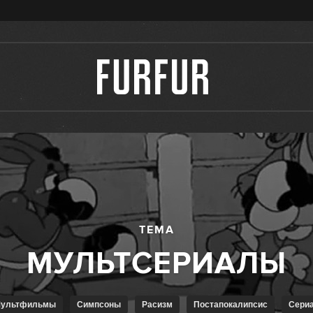
ТЕМА
Мультфильмы
Симпсоны
Расизм
Постапокалипсис
Сери