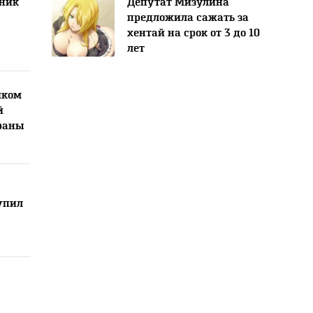
ник
Депутат Мизулина
предложила сажать за
хентай на срок от 3 до 10
лет
йком
й
краны
упил