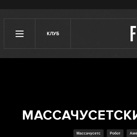
КЛУБ
Массачусетс
Робот
Ам