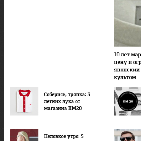
10 лет ма
цену и ог
японский
культом
Соберись, тряпка: 3
летних лука от
магазина КМ20
Неловкое утро: 5