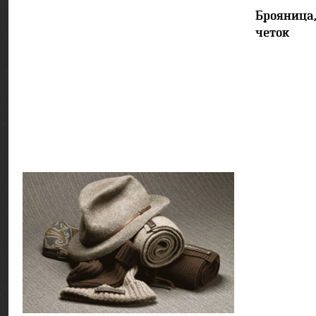
Брояница,
четок