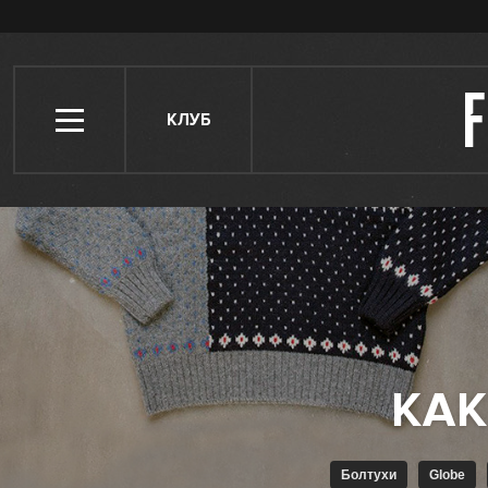
КЛУБ
Болтухи
Globe