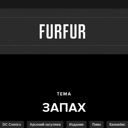
ТЕМА
DC Comics
Арсений загуляев
Издание
Пиво
Каннабис