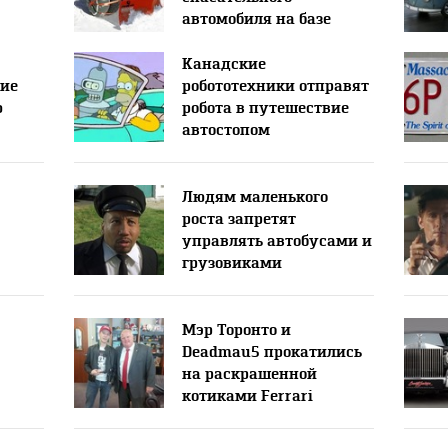
автомобиля на базе
Hummer
Канадские
ние
робототехники отправят
ю
робота в путешествие
автостопом
Людям маленького
роста запретят
управлять автобусами и
грузовиками
Мэр Торонто и
Deadmau5 прокатились
на раскрашенной
котиками Ferrari