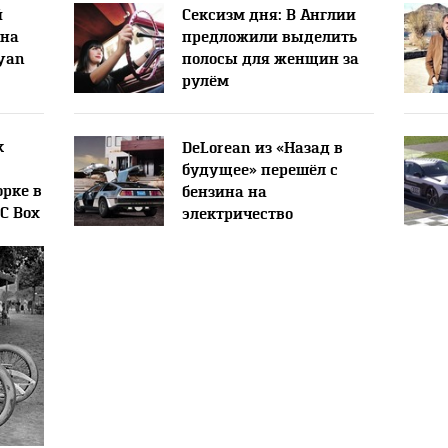
й
Сексизм дня: В Англии
 на
предложили выделить
Nyan
полосы для женщин за
рулём
к
DeLorean из «Назад в
будущее» перешёл с
орке в
бензина на
C Box
электричество