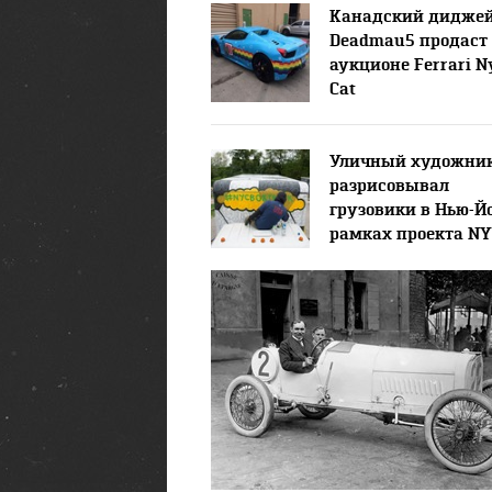
Канадский дидже
Deadmau5 продаст
аукционе Ferrari 
Cat
Уличный художни
разрисовывал
грузовики в Нью-Й
рамках проекта NY
Truck