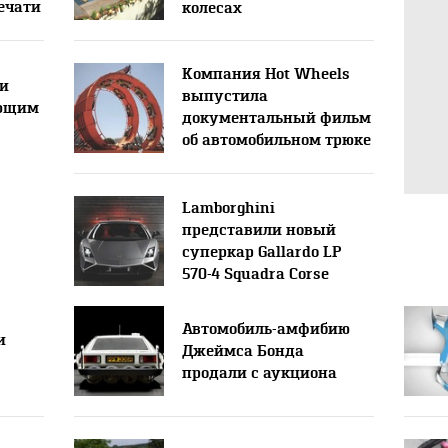
ечати
колесах
Компания Hot Wheels
ли
выпустила
ающим
документальный фильм
об автомобильном трюке
«двойная петля»
Lamborghini
представили новый
суперкар Gallardo LP
570-4 Squadra Corse
Автомобиль-амфибию
и
Джеймса Бонда
продали с аукциона