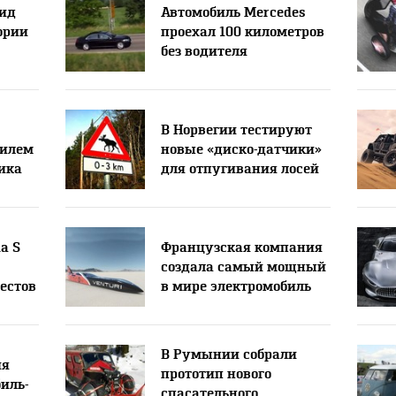
лид
Автомобиль Mercedes
ории
проехал 100 километров
без водителя
В Норвегии тестируют
билем
новые «диско-датчики»
ика
для отпугивания лосей
a S
Французская компания
создала самый мощный
естов
в мире электромобиль
В Румынии собрали
ия
прототип нового
иль-
спасательного