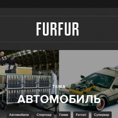
ТЕМА
Автомобили
Спорткар
Гонки
Ferrari
Суперкар