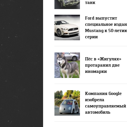
танк
Ford выпустит
специальное изда
Mustang к 50-лети
серии
Пёс в «Жигулях»
протаранил две
иномарки
Компания Google
изобрела
самоуправляемый
автомобиль