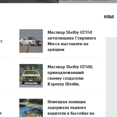
НОВЫЕ
Маслкар Shelby GT350
автогонщика Стирлинга
 с
Мосса выставлен на
аукцион
Маслкар Shelby GT500,
принадлежавший
своему создателю
Кэроллу Шелби,
выставлен на аукцион
Немецкая полиция
задержала пьяного
ы
водителя в бассейне на