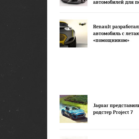
автомобилей для п
на 3D-принтерах
Renault разработа
автомобиль с лет
«помощником»
Jaguar представил
родстер Project 7