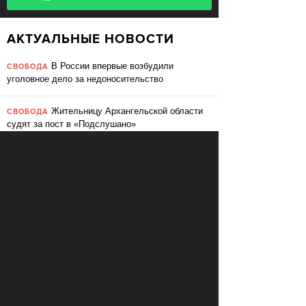
АКТУАЛЬНЫЕ НОВОСТИ
В России впервые возбудили
СВОБОДА
уголовное дело за недоносительство
Жительницу Архангельской области
СВОБОДА
судят за пост в «Подслушано»
В ЕС призвали ввести билль о
ПЕРЕМЕНЫ
правах для роботов
Сбербанк заменит три тысячи
ПЕРЕМЕНЫ
сотрудников роботами
«Пакет Яровой» вошёл в топ-10
СВОБОДА
мировых угроз инновационному развитию
Слушать: Зимний микс Кедра
КУЛЬТУРА
Ливанского